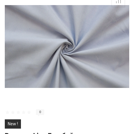
0
New !