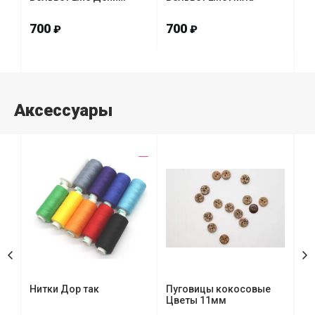
700
700
7
₽
₽
Аксессуары
ый
Нитки Дор так
Пуговицы кокосовые
Пу
Цветы 11мм
2