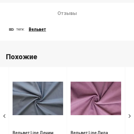
Отзывы
теги:
Вельвет
Похожие
Вельвет Line Деним
Вельвет Line Лила
Ве